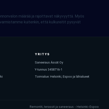
onnonvalon määrää ja rajoittavat näkyvyyttä. Myös
ä varmistamme kuitenkin, että kulkureitit pysyvät
YRITYS
Saneeraus Ässät Oy
Y-tunnus 3458716-1
ki
Toimialue: Helsinki, Espoo ja lähialueet
Remontit, terassit ja saneeraus - Helsinki-Espoo