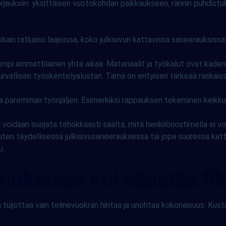
 korjauksiin: yksittäisen vuotokohdan paikkaukseen, rännin puhdis
kain ratkaisu laajoissa, koko julkisivun kattavissa saneerauksissa
ampi ammattilainen yhtä aikaa. Materiaalit ja työkalut ovat käden
urvallisen työskentelyalustan. Tämä on erityisen tärkeää raskais
a paremman työnjäljen. Esimerkiksi rappauksen tekeminen keikkuv
u voidaan suojata tehokkaasti säältä, mitä henkilönostimella ei vo
n täydellisessä julkisivusaneerauksessa tai jopa suuressa katto
u.
nuksissa voi säästää fi
on tuijottaa vain telinevuokran hintaa ja unohtaa kokonaisuus. Kusta