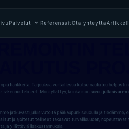
Palvelut
sivu
Referenssit
Ota yhteyttä
Artikkeli
REMONTIN TEL
VAIKUTUS PRO
impiä hankkeita. Tarjouksia vertaillessa katse nauliutuu helposti 
 rakennustelineet. Moni yllättyy, kuinka ison siivun
julkisivurem
mme jatkuvasti julkisivutöitä pääkaupunkiseudulla ja tiedämme, et
 valitut ja ajoitetut telineet takaavat turvallisuuden, nopeuttava
ta ja yllättäviä lisäkustannuksia.