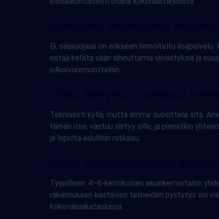
kohdekohtaisesti osana kokonaistarjousta.
Kuuluuko sääsuojaus aina tel
Ei, sääsuojaus on erikseen hinnoiteltu lisäpalve
estää kalliita sään aiheuttamia viivästyksiä ja su
julkisivuremontteihin.
Voiko taloyhtiö vuokrata teline
Teknisesti kyllä, mutta emme suosittele sitä. Amma
tämän itse, vastuu siirtyy sille, ja pienetkin yhtee
ja lopulta edullisin ratkaisu.
Miten kauan telineiden pystyt
Tyypillisen 4–6-kerroksisen asuinkerrostalon yhde
rakennuksen kiertävien telineiden pystytys voi v
kokonaisaikataulussa.