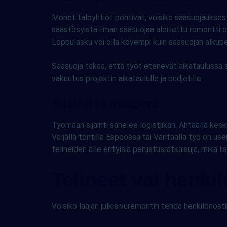
Monet taloyhtiöt pohtivat, voisiko sääsuojaukses
säästösyistä ilman sääsuojaa aloitettu remontti 
Loppulasku voi olla kovempi kuin sääsuojan alkupe
Sääsuoja takaa, että työt etenevät aikataulussa s
vakuutus projektin aikataululle ja budjetille.
Sijainti ja maaperä
Työmaan sijainti sanelee logistiikan. Ahtaalla kesk
Väljällä tontilla Espoossa tai Vantaalla työ on 
telineiden alle erityisiä perustusratkaisuja, mikä l
Telineet vai henki
Voisiko laajan julkisivuremontin tehdä henkilönostim