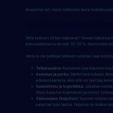
Avaamme nyt, mistä telineiden hinta todellisuude
Julkisivutelineide
Mitä telineet sitten maksavat? Kiveen hakattua h
kokonaishinnasta on noin 10–20 %. Kerrostalon koh
Hinta ei ole pelkkää telineen vuokraa, vaan koko
Telinevuokra:
Kustannus itse kaluston käyt
Asennus ja purku:
Merkittävä kuluerä. Ammat
erikoisosaamista, eikä sitä voi teettää kene
Suunnittelu ja logistiikka:
Jokainen kohde 
Myös kaluston kuljetukset ja nostot työmaal
Sääsuojaus (huputus):
Suomen oloissa sääs
parantaa työn laatua. Huputus on lisäkusta