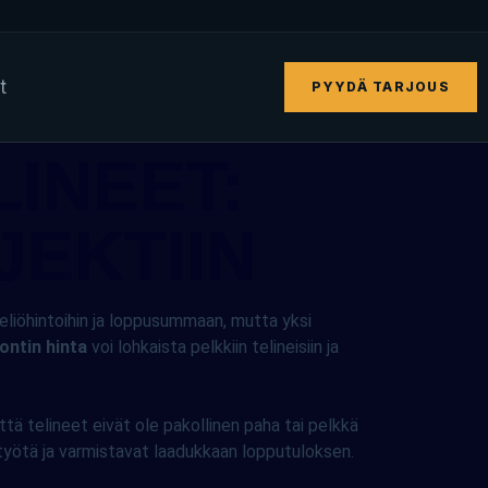
t
PYYDÄ TARJOUS
INEET:
JEKTIIN
neliöhintoihin ja loppusummaan, mutta yksi
ontin hinta
voi lohkaista pelkkiin telineisiin ja
tä telineet eivät ole pakollinen paha tai pelkkä
t työtä ja varmistavat laadukkaan lopputuloksen.