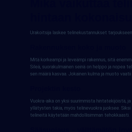
Mikä vaikuttaa tel
hintaan kokonais
Urakoitsija laskee telinekustannukset tarjoukse
Rakennuksen koko ja muoto
Mitä korkeampi ja leveämpi rakennus, sitä enemmä
Sileä, suorakulmainen seinä on helppo ja nopea tel
sen määrä kasvaa. Jokainen kulma ja muoto vaatii 
Projektin kesto
Vuokra-aika on yksi suurimmista hintatekijöistä, ja
yllätysten takia, myös telinevuokra juoksee. Siksi
telineitä käytetään mahdollisimman tehokkaasti.
Sääsuojaus – välttämätön inve