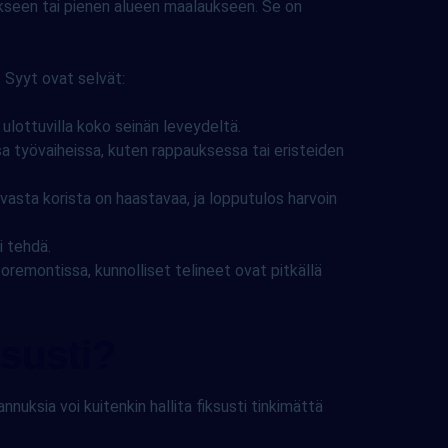
tukseen tai pienen alueen maalaukseen. Se on
. Syyt ovat selvät:
 ulottuvilla koko seinän leveydeltä.
sa työvaiheissa, kuten rappauksessa tai eristeiden
asta korista on haastavaa, ja lopputulos harvoin
i tehdä.
remontissa, kunnolliset telineet ovat pitkällä
ksusti?
nnuksia voi kuitenkin hallita fiksusti tinkimättä