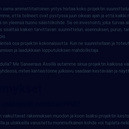
 sama ammattitaitoinen yritys hoitaa koko projektin suunnittel
e, että telineet ovat pystyssä juuri oikean ajan ja että kaikki 
on yleensä huono säästökohde. Se on investointi, joka turvaa aik
s sisältää kaiken tarvittavan: suunnittelun, asennuksen, purun, ta
ois.
 kiinteä osa projektin kokonaisuutta. Kun ne suunnitellaan ja tot
jumisen ja laadukkaan lopputuloksen mahdollistaja.
ulla? Me Saneeraus Ässillä autamme sinua projektin kaikissa vaih
n yhdessä, miten kiinteistönne julkisivu saadaan kestävään ja näy
symykset
t maksavat neliömetriltä?
n vaikuttavat rakennuksen muodon ja koon lisäksi projektin kesto 
eilla ja ulokkeilla varustettu monimutkainen kohde voi tuplata neliö