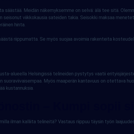
ta säästää. Meidän näkemyksemme on selvä: älä tee sitä. Olemme
on seisonut viikkokausia sateiden takia. Seisokki maksaa menetet
räinen hinta.
äästä riippumatta. Se myös suojaa avoimia rakenteita kosteudelta
usta-alueella Helsingissä telineiden pystytys vaatii erityisjärjeste
usein suoraviivaisempaa. Myös maaperän kantavuus on otettava h
isää kustannuksia.
lönostin – Kumpi sopii si
illa ilman kalliita telineitä? Vastaus riippuu täysin työn laajuude