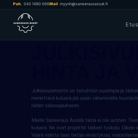
Puh.
040 1480 066
Mail
myynti@saneerausassat.fi
Etu
JULKISIVU
HINTA JA 
Julkisivuremontti on taloyhtiön suurimpia ja tärke
merkittävä kuluerä jää usein vähemmälle huomiolle:
niiden sääsuojaukseen.
Meille Saneeraus Ässillä tämä ei ole uutinen. Tee
kuluerä. Ne ovat projektin tärkein työkalu. Oikein
Väärä valinta taas tietää viivästyksiä, vaaratilantei