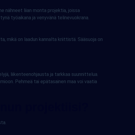
 nähneet liian monta projektia, joissa
tynä työaikana ja venyvänä telinevuokrana.
, mikä on laadun kannalta kriittistä. Sääsuoja on
lyjä, liikenteenohjausta ja tarkkaa suunnittelua.
uomioon. Pehmeä tai epätasainen maa voi vaatia
nun projektiisi?
sta.