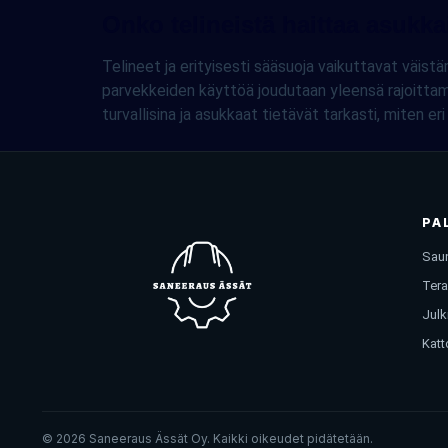
Onko telineistä haittaa asukka
Telineet ja erityisesti sääsuoja vaikuttavat väi
parvekkeiden käyttöä joudutaan yleensä rajoittamaa
turvallisina ja asukkaat tietävät tarkasti, miten e
PA
Saun
Tera
Julk
Katt
© 2026 Saneeraus Ässät Oy. Kaikki oikeudet pidätetään.