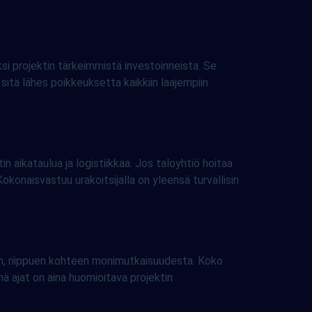
i projektin tärkeimmistä investoinneista. Se
sitä lähes poikkeuksetta kaikkiin laajempiin
n aikataulua ja logistiikkaa. Jos taloyhtiö hoitaa
 Kokonaisvastuu urakoitsijalla on yleensä turvallisin
vän, riippuen kohteen monimutkaisuudesta. Koko
 ajat on aina huomioitava projektin