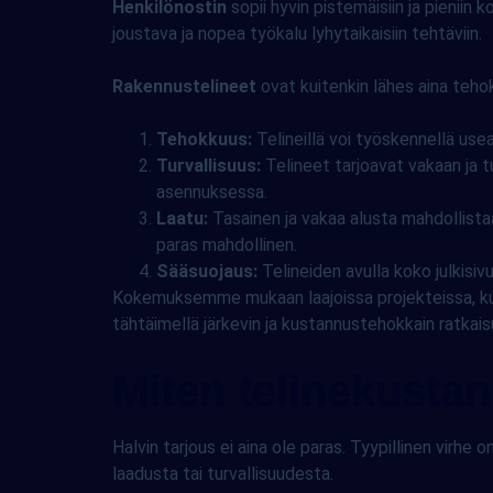
Henkilönostin
sopii hyvin pistemäisiin ja pieniin
joustava ja nopea työkalu lyhytaikaisiin tehtäviin.
Rakennustelineet
ovat kuitenkin lähes aina tehok
Tehokkuus:
Telineillä voi työskennellä use
Turvallisuus:
Telineet tarjoavat vakaan ja t
asennuksessa.
Laatu:
Tasainen ja vakaa alusta mahdollista
paras mahdollinen.
Sääsuojaus:
Telineiden avulla koko julkisiv
Kokemuksemme mukaan laajoissa projekteissa, kute
tähtäimellä järkevin ja kustannustehokkain ratkais
Miten telinekustan
Halvin tarjous ei aina ole paras. Tyypillinen virhe 
laadusta tai turvallisuudesta.