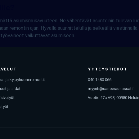
ille?
stämättä asumismukavuuteen. Ne vähentävät asuntoihin tulevan lu
n remontin ajan. Hyvällä suunnittelulla ja selkeällä viestinnäll
ri työvaiheet vaikuttavat asumiseen.
LVELUT
YHTEYSTIEDOT
a- ja kylpyhuoneremontit
040 1480 066
ssit ja aidat
myynti@saneerausassat.fi
isivutyöt
Vuotie 47c A98, 00980 Helsin
otyöt