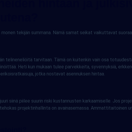
ineiden hintaan ja julki
uutena?
en monen tekijän summana. Nämä samat seikat vaikuttavat suoraan
n telineneliöitä tarvitaan. Tämä on kuitenkin vain osa totuudes
inöittää. Heti kun mukaan tulee parvekkeita, syvennyksiä, erkker
erikoisratkaisuja, jotka nostavat asennuksen hintaa.
 juuri siinä piilee suurin riski kustannusten karkaamiselle. Jos pr
 tehokas projektinhallinta on avainasemassa. Ammattitaitoinen ura
stointi?