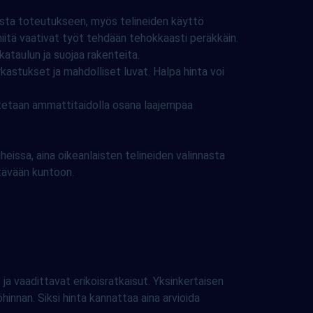
usta toteutukseen, myös telineiden käyttö
niitä vaativat työt tehdään tehokkaasti peräkkäin.
ataulun ja suojaa rakenteita.
rkastukset ja mahdolliset luvat. Halpa hinta voi
eutetaan ammattitaidolla osana laajempaa
eissa, aina oikeanlaisten telineiden valinnasta
ttävään kuntoon.
ja vaadittavat erikoisratkaisut. Yksinkertaisen
hinnan. Siksi hinta kannattaa aina arvioida