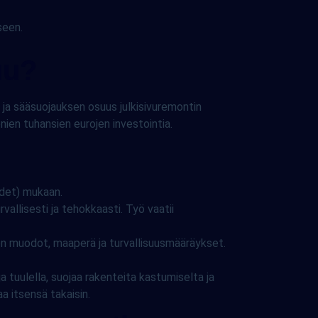
seen.
uu?
 ja sääsuojauksen osuus julkisivuremontin
ien tuhansien eurojen investointia.
udet) mukaan.
allisesti ja tehokkaasti. Työ vaatii
n muodot, maaperä ja turvallisuusmääräykset.
tuulella, suojaa rakenteita kastumiselta ja
 itsensä takaisin.