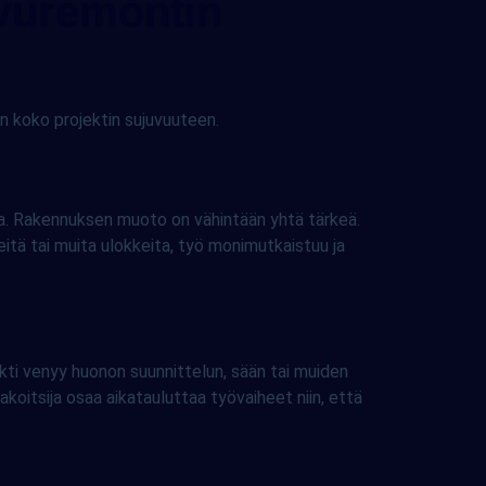
sivuremontin
 koko projektin sujuvuuteen.
ta. Rakennuksen muoto on vähintään yhtä tärkeä.
eitä tai muita ulokkeita, työ monimutkaistuu ja
ojekti venyy huonon suunnittelun, sään tai muiden
koitsija osaa aikatauluttaa työvaiheet niin, että