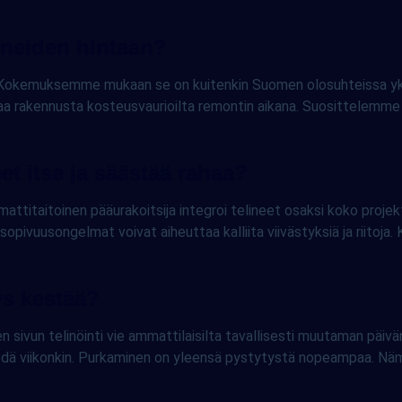
ineiden hintaan?
lu. Kokemuksemme mukaan se on kuitenkin Suomen olosuhteissa yks
ojaa rakennusta kosteusvaurioilta remontin aikana. Suosittelemme 
et itse ja säästää rahaa?
ttitaitoinen pääurakoitsija integroi telineet osaksi koko projekti
nsopivuusongelmat voivat aiheuttaa kalliita viivästyksiä ja riitoja.
ys kestää?
n sivun telinöinti vie ammattilaisilta tavallisesti muutaman päi
iedä viikonkin. Purkaminen on yleensä pystytystä nopeampaa. Nämä