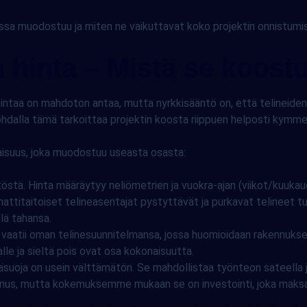
ssa muodostuu ja miten ne vaikuttavat koko projektin onnistumi
n hinta – Mistä se koost
intaa on mahdoton antaa, mutta nyrkkisääntö on, että telineiden
dalla tämä tarkoittaa projektin koosta riippuen helposti kymmen
naisuus, joka muodostuu useasta osasta:
östä. Hinta määräytyy neliömetrien ja vuokra-ajan (viikot/kuuka
titaitoiset telineasentajat pystyttävät ja purkavat telineet turv
llä tahansa.
vaatii oman telinesuunnitelmansa, jossa huomioidaan rakennukse
le ja sieltä pois ovat osa kokonaisuutta.
uoja on usein välttämätön. Se mahdollistaa työnteon sateella ja 
nnus, mutta kokemuksemme mukaan se on investointi, joka maksaa