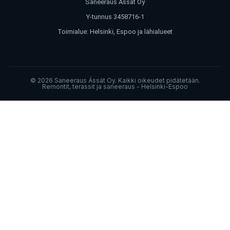
Saneeraus Ässät Oy
Y-tunnus 3458716-1
Toimialue: Helsinki, Espoo ja lähialueet
© 2026 Saneeraus Ässät Oy. Kaikki oikeudet pidätetään.
Remontit, terassit ja saneeraus - Helsinki-Espoo