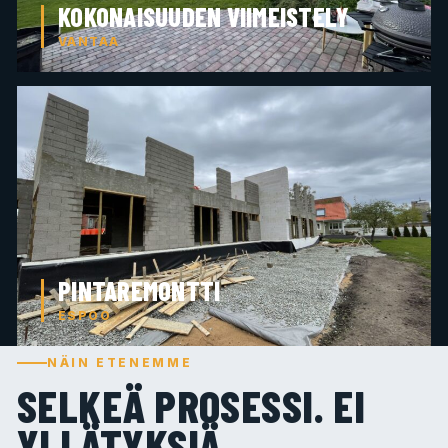
KOKONAISUUDEN VIIMEISTELY
VANTAA
PINTAREMONTTI
ESPOO
NÄIN ETENEMME
SELKEÄ PROSESSI. EI
YLLÄTYKSIÄ.