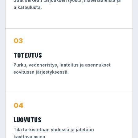
Saat selkeän tarjouksen työstä, materiaaleista ja
aikataulusta.
03
TOTEUTUS
Purku, vedeneristys, laatoitus ja asennukset
sovitussa järjestyksessä.
04
LUOVUTUS
Tila tarkistetaan yhdessä ja jätetään
käyttövalmiina.