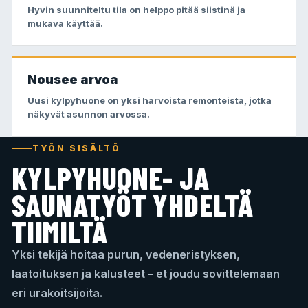
Hyvin suunniteltu tila on helppo pitää siistinä ja
mukava käyttää.
Nousee arvoa
Uusi kylpyhuone on yksi harvoista remonteista, jotka
näkyvät asunnon arvossa.
TYÖN SISÄLTÖ
KYLPYHUONE- JA
SAUNATYÖT YHDELTÄ
TIIMILTÄ
Yksi tekijä hoitaa purun, vedeneristyksen,
laatoituksen ja kalusteet – et joudu sovittelemaan
eri urakoitsijoita.