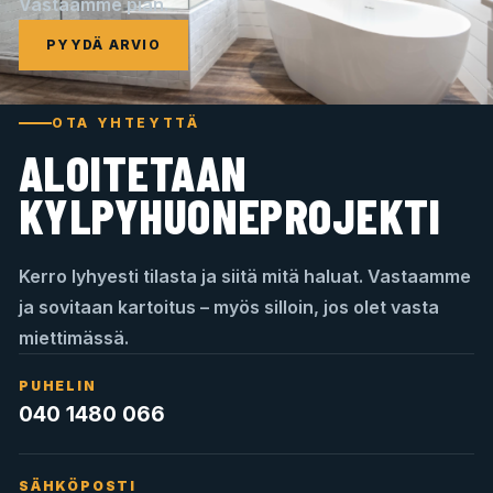
Vastaamme pian.
PYYDÄ ARVIO
OTA YHTEYTTÄ
ALOITETAAN
KYLPYHUONEPROJEKTI
Kerro lyhyesti tilasta ja siitä mitä haluat. Vastaamme
ja sovitaan kartoitus – myös silloin, jos olet vasta
miettimässä.
PUHELIN
040 1480 066
SÄHKÖPOSTI