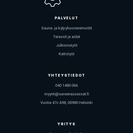
PALVELUT
Sauna- ja kylpyhuoneremontit
Terassit ja aidat
Julkisivutyöt
Kattotyöt
YHTEYSTIEDOT
040 1480 066
myynti@saneerausassat.fi
Vuotie 47c A98, 00980 Helsinki
YRITYS