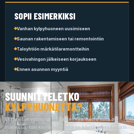
SOPII ESIMERKIKSI
Vanhan kylpyhuoneen uusimiseen
Saunan rakentamiseen tai remontointiin
Taloyhtiön märkätilaremontteihin
Vesivahingon jälkeiseen korjaukseen
Ennen asunnon myyntiä
SUUNNITTELETKO
KYLPYHUONETTA?
Et tarvitse valmista suunnitelmaa. Kerro mitä on
mielessä, niin kerromme mitä se käytännössä vaatii.