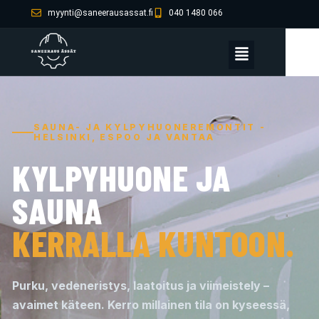
myynti@saneerausassat.fi
040 1480 066
SAUNA- JA KYLPYHUONEREMONTIT -
HELSINKI, ESPOO JA VANTAA
KYLPYHUONE JA
SAUNA
KERRALLA KUNTOON.
Purku, vedeneristys, laatoitus ja viimeistely –
avaimet käteen. Kerro millainen tila on kyseessä,