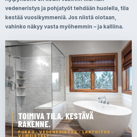
vedeneristys ja pohjatyöt tehdään huolella, tila
kestää vuosikymmeniä. Jos niistä oiotaan,
vahinko näkyy vasta myöhemmin – ja kalliina.
TOIMIVA TILA. KESTÄVÄ
RAKENNE.
PURKU - VEDENERISTYS - LAATOITUS -
VIIMEISTELY