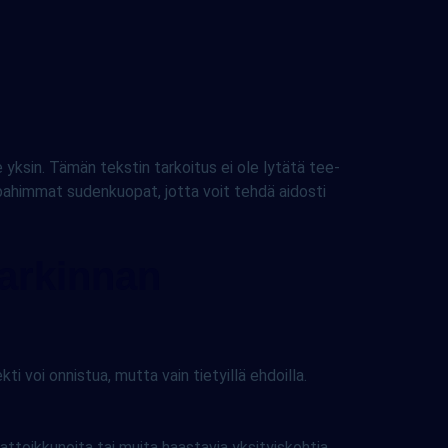
 yksin. Tämän tekstin tarkoitus ei ole lytätä tee-
ne pahimmat sudenkuopat, jotta voit tehdä aidosti
harkinnan
i voi onnistua, mutta vain tietyillä ehdoilla.
, kattoikkunoita tai muita haastavia yksityiskohtia.