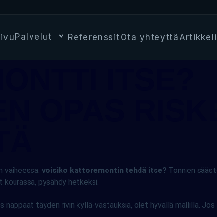
Palvelut
sivu
Referenssit
Ota yhteyttä
Artikkeli
ONTTI ITSE?
N OPAS RISK
TÄ
in vaiheessa:
voisiko kattoremontin tehdä itse?
Tonnien säästö
ut kourassa, pysähdy hetkeksi.
 nappaat täyden rivin kyllä-vastauksia, olet hyvällä mallilla. Jos 