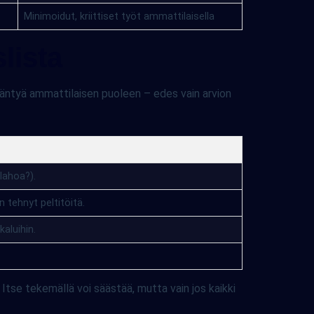
Minimoidut, kriittiset työt ammattilaisella
lista
kääntyä ammattilaisen puoleen – edes vain arvion
(lahoa?).
 tehnyt peltitöitä.
kaluihin.
Itse tekemällä voi säästää, mutta vain jos kaikki