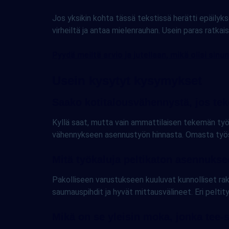
Jos yksikin kohta tässä tekstissä herätti epäilykse
virheiltä ja antaa mielenrauhan. Usein paras ratkai
Pyydä meiltä arvio ja jutellaan, mikä olisi sinun
Usein kysytyt kysymykset
Saako kotitalousvähennystä, jos tek
Kyllä saat, mutta vain ammattilaisen tekemän työ
vähennykseen asennustyön hinnasta. Omasta työst
Mitä työkaluja peltikaton asennukse
Pakolliseen varustukseen kuuluvat kunnolliset rak
saumauspihdit ja hyvät mittausvälineet. Eri peltity
Mikä on se yleisin moka, jonka tee-