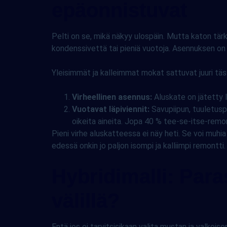
epäonnistuvat
Pelti on se, mikä näkyy ulospäin. Mutta katon tärke
kondenssivettä tai pieniä vuotoja. Asennuksen o
Yleisimmät ja kalleimmat mokat sattuvat juuri täs
Virheellinen asennus:
Aluskate on jätetty l
Vuotavat läpiviennit:
Savupiipun, tuuletuspu
oikeita aineita. Jopa 40 % tee-se-itse-remon
Pieni virhe aluskatteessa ei näy heti. Se voi mu
edessä onkin jo paljon isompi ja kalliimpi remontti.
Hybridimalli: Par
välillä?
Entä jos ei tarvitsisikaan valita mustan ja valkois