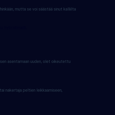
inkään, mutta se voi säästää sinut kalliilta
u hybridimalli.
aisen asentamaan uuden, olet oikeutettu
ai nakertaja peltien leikkaamiseen,