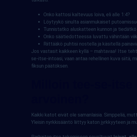
Onko kattosi kaltevuus loiva, eli alle 1:4?
Löytyykö sinulta asianmukaiset putoamissuoj
Tunnistatko aluskatteen kunnon ja tiedätkö
Onko säätiedotteessa luvattu vähintään viik
Riittääkö puhtisi nostella ja käsitellä painavi
Jos vastasit kaikkeen kyllä – mahtavaa! Itse tehty
se-itse-intoasi, vaan antaa rehellinen kuva siitä, 
fiksun päätöksen.
Milloin tee-se-its
arvoinen?
Kaikki katot eivät ole samanlaisia. Simppeliä, mutt
Yleisin nyrkkisääntö liittyy katon jyrkkyyteen ja 
Parhaiten itse tekemiseen soveltuvat
loivat, al