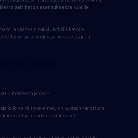
aisesta
peltikaton asennuksesta
suorille
maksi ja vaativammaksi. Jyrkällä katolla
ta tulee tiivis. Ei olekaan ihme, että jopa
meen, vaan
vat putoaminen ja sade.
llisia kulkuteitä työskentely on suoraan sanottuna
sianmukaiset ja standardien mukaiset
rin kanssa puuhatessa et yksinkertaisesti ole