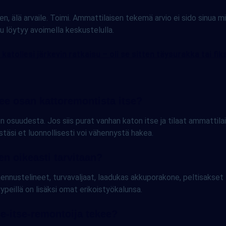
n, älä arvaile. Toimi. Ammattilaisen tekemä arvio ei sido sinua mih
su löytyy avoimella keskustelulla.
 katollesi järkevin ratkaisu – oli se sitten täysurakka tai fiks
ee osan kattoremontista itse?
n osuudesta. Jos siis purat vanhan katon itse ja tilaat ammattil
äsi et luonnollisesti voi vähennystä hakea.
en oikeasti tarvitaan?
ennustelineet, turvavaljaat, laadukas akkuporakone, peltisakset t
ypeillä on lisäksi omat erikoistyökalunsa.
se-itse-remontoija tekee?