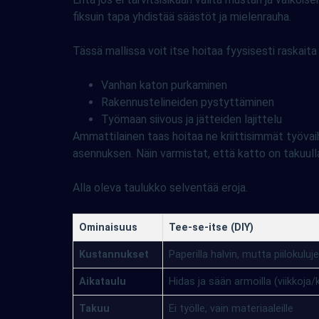
fiksuin tapa yhdistää säästöt ja mielenrauha.
Tässä mallissa voit itse hoitaa fyysisesti raskaita
Vanhan katon purkaminen
Rakennustelineiden pystyttäminen
Työmaan siivous ja jätteiden lajittelu
Ammattilainen taas hoitaa ne kriittisimmät työvaih
asennuksen. Näin varmistat, että katto on takuulla 
Alla oleva taulukko selventää eroja.
Ominaisuus
Tee-se-itse (DIY)
Kustannukset
Paperilla halvin, mutta piilokuluje
Aikataulu
Hidas ja sään armoilla (viikkoja
Takuu
Ei työlle, vain materiaaleille