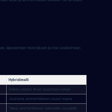
n, läpivientien tiivistyksen ja itse vesikatteen
Hybridimalli
Selkeä säästö ilman suurimpia riskejä
Joustava, ammattilaisen osuus nopea
Takuu ammattilaisen tekemälle osuudelle