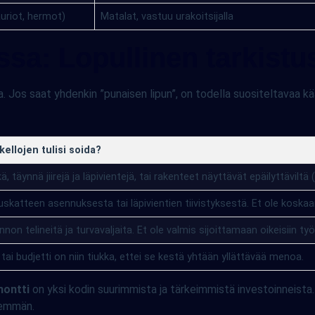
auriot, hermot)
Matalat, vastuu urakoitsijalla
sa: Lopullinen tarkistus
ta. Jos saat yhdenkin ”punaisen lipun”, on todella suositeltavaa 
kellojen tulisi soida?
ä, täynnä jiirejä ja läpivientejä, tai rakenteet näyttävät epäilyttäviltä 
uskatteen asennuksesta tai läpivientien tiivistyksestä. Et ole koskaan
unnon telineitä ja turvavaljaita. Et ole valmis sijoittamaan oikeisiin työ
tai budjetti on niin tiukka, ettei se kestä yhtään yllättävää menoa.
ontti
on yksi kodin suurimmista ja tärkeimmistä investoinneista. 
nemmän.