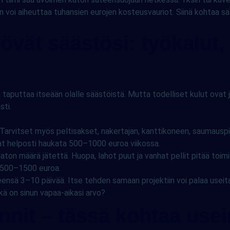
 voi aiheuttaa tuhansien eurojen kosteusvauriot. Siinä kohtaa sä
yövät säästösi: työkalut, 
a taputtaa itseään olalle säästöistä. Mutta todelliset kulut ovat
sti.
 Tarvitset myös peltisakset, nakertajan, kanttikoneen, saumauspi
at helposti haukata 500–1000 euroa viikossa.
n määrä jätettä. Huopa, lahot puut ja vanhat pellit pitää toimi
i 500–1500 euroa.
eensä 3–10 päivää. Itse tehden samaan projektiin voi palaa useit
ikä on sinun vapaa-aikasi arvo?
ennit – tässä kohtaa us