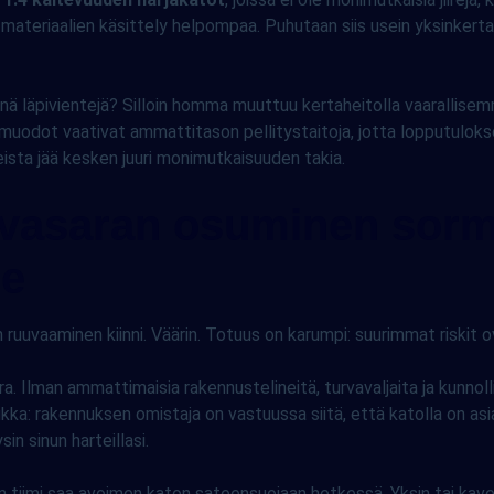
ja materiaalien käsittely helpompaa. Puhutaan siis usein yksinkert
nnä läpivientejä? Silloin homma muuttuu kertaheitolla vaarallisem
uodot vaativat ammattitason pellitystaitoja, jotta lopputulokses
ista jää kesken juuri monimutkaisuuden takia.
le vasaran osuminen sor
de
uuvaaminen kiinni. Väärin. Totuus on karumpi: suurimmat riskit o
ra. Ilman ammattimaisia rakennustelineitä, turvavaljaita ja kunno
ukka: rakennuksen omistaja on vastuussa siitä, että katolla on a
sin sinun harteillasi.
n tiimi saa avoimen katon sateensuojaan hetkessä. Yksin tai kave