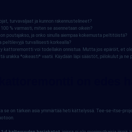
at, turvavaljaat ja kunnon rakennustelineet?
 100 % varmasti, miten se asennetaan oikein?
on poutajakso, ja onko sinulla aiempaa kokemusta peltitöistä?
a peltilevyjä turvallisesti korkealla?
 kattoremontti voi todellakin onnistua. Mutta jos epäröit, et ole
mitä urakka *oikeasti* vaatii. Käydään läpi säästöt, piilokulut ja 
e kattoremontti on edes 
a se on tärkein asia ymmärtää heti kättelyssä. Tee-se-itse-projekt
muotoon.
le 1:4 kaltevuuden harjakatot
, joissa ei ole monimutkaisia jiirejä