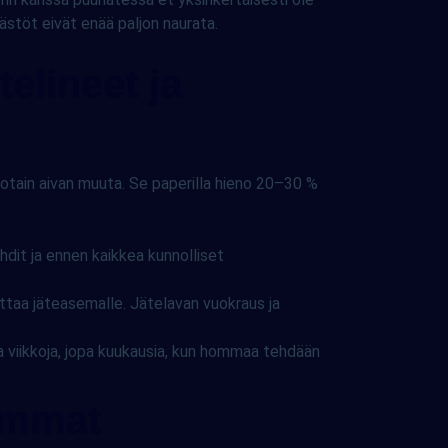
ästöt eivät enää paljon naurata.
telineet ja
 jotain aivan muuta. Se paperilla hieno 20–30 %
hdit ja ennen kaikkea kunnolliset
ttaa jäteasemalle. Jätelavan vuokraus ja
a viikkoja, jopa kuukausia, kun hommaa tehdään
eimmat