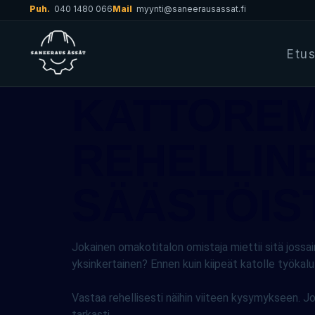
Puh.
040 1480 066
Mail
myynti@saneerausassat.fi
Etu
KATTOREM
REHELLINE
SÄÄSTÖIS
Jokainen omakotitalon omistaja miettii sitä jossa
yksinkertainen? Ennen kuin kiipeät katolle työkal
Vastaa rehellisesti näihin viiteen kysymykseen. Jos
tarkasti.