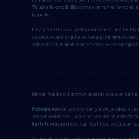
Tällaisella katolla liikkuminen on turvallisempaa 
lappeille.
Entä jos kattosi on jyrkkä, monimuotoinen tai täy
putoamisvaara on jatkuva riesa, ja monimutkaiset m
kolmannes kunnianhimoisista tee-se-itse-projekte
Suurin riski ei o
putoaminen ja sa
Monen mielestä homman haastavin osa on peltien r
Putoaminen
on kattotöiden yleisin ja vakavin vaa
hengenvaarallista. Ja Suomessa laki on asiasta ti
kattoturvatuotteet
. Kun teet itse, vastuu on täy
Toinen aliarvioitu vihollinen on
sää
. Ammattilaiste