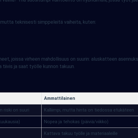
 mutta teknisesti simppeleitä vaiheita, kuten:
eet, joissa virheen mahdollisuus on suurin: aluskatteen asennukse
tiivis ja saat työlle kunnon takuun.
Ammattilainen
n riski on suuri
Kalliimpi, mutta hinta on tiedossa etukäteen
/kuukausia)
Nopea ja tehokas (päiviä/viikko)
Kattava takuu työlle ja materiaaleille