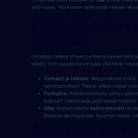
yhtä nopea. Yksi kunnon rankkasade väärään aikaan
Piilokulut, jotka s
jätehuolto
On helppo laskea yhteen peltien ja ruuvien hinta j
säästö työn osuudesta voi sulaa yllättävän nopea
Työkalut ja telineet:
Akkuporakone ei riitä.
rakennustelineet. Pelkät telinevuokrat voiv
Purkujäte:
Vanhasta katosta syntyy uskomato
kuljetus? Valmistaudu pulittamaan helpost
Aika:
Ammattilaisilta
kattoremontti
vie yl
iltaisin ja viikonloppuisin. Kysymys kuuluu: m
Aluskate ja läpivi