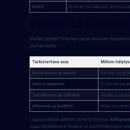
Riskit
Korkeat (turvallisuus, kosteusv
Päätös 15 minuutis
Vieläkö pohdit? Käy läpi tämä viimeinen tsekkilis
pyytämiseksi.
Tarkistettava asia
Milloin hälytys
Katon kunto ja muoto
Kattosi on jyrkk
Oma osaaminen
Et ole varma al
Turvallisuus ja työkalut
Sinulla ei ole k
Aikataulu ja budjetti
Aikaa on vähän 
Loppupeleissä päätös on tietysti sinun.
Kattorem
sujuu täydellisesti. Riskinä on menettää paljon e