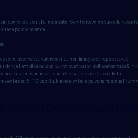
in osa piilee sen alla:
aluskate
. Sen tehtävä on suojella rakente
n oltava pomminvarma.
sä:
öysälle, asennettu väärinpäin tai sen limitykset repsottavat.
tkien ja kattoikkunoiden juuret ovat katon akilleenkantapää. Niide
ttien kosteusvaurioista saa alkunsa juuri näistä kohdista.
hia rakenteissa 5–10 vuotta, kunnes yhtenä päivänä huomaat tumm
as kompromissi säästöjen
en välillä? Yhä suositumpi vaihtoehto on hybridimalli, jossa työt j