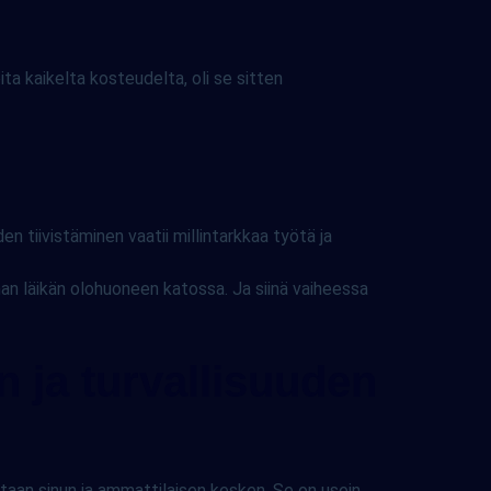
ita kaikelta kosteudelta, oli se sitten
n tiivistäminen vaatii millintarkkaa työtä ja
an läikän olohuoneen katossa. Ja siinä vaiheessa
 ja turvallisuuden
aetaan sinun ja ammattilaisen kesken. Se on usein