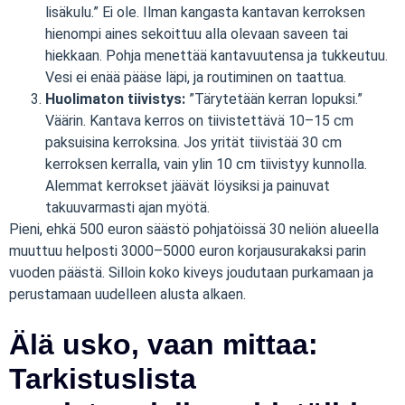
lisäkulu.” Ei ole. Ilman kangasta kantavan kerroksen
hienompi aines sekoittuu alla olevaan saveen tai
hiekkaan. Pohja menettää kantavuutensa ja tukkeutuu.
Vesi ei enää pääse läpi, ja routiminen on taattua.
Huolimaton tiivistys:
”Tärytetään kerran lopuksi.”
Väärin. Kantava kerros on tiivistettävä 10–15 cm
paksuisina kerroksina. Jos yrität tiivistää 30 cm
kerroksen kerralla, vain ylin 10 cm tiivistyy kunnolla.
Alemmat kerrokset jäävät löysiksi ja painuvat
takuuvarmasti ajan myötä.
Pieni, ehkä 500 euron säästö pohjatöissä 30 neliön alueella
muuttuu helposti 3000–5000 euron korjausurakaksi parin
vuoden päästä. Silloin koko kiveys joudutaan purkamaan ja
perustamaan uudelleen alusta alkaen.
Älä usko, vaan mittaa:
Tarkistuslista