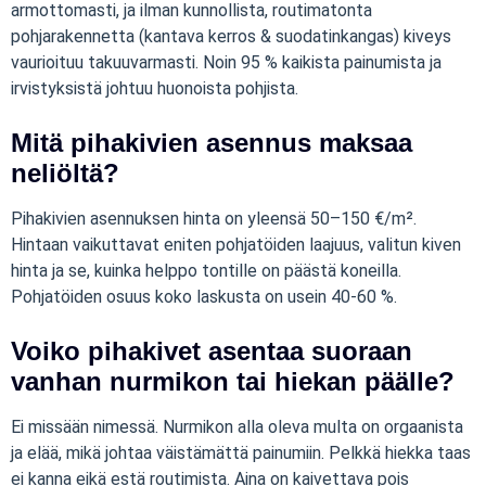
armottomasti, ja ilman kunnollista, routimatonta
pohjarakennetta (kantava kerros & suodatinkangas) kiveys
vaurioituu takuuvarmasti. Noin 95 % kaikista painumista ja
irvistyksistä johtuu huonoista pohjista.
Mitä pihakivien asennus maksaa
neliöltä?
Pihakivien asennuksen hinta on yleensä 50–150 €/m².
Hintaan vaikuttavat eniten pohjatöiden laajuus, valitun kiven
hinta ja se, kuinka helppo tontille on päästä koneilla.
Pohjatöiden osuus koko laskusta on usein 40-60 %.
Voiko pihakivet asentaa suoraan
vanhan nurmikon tai hiekan päälle?
Ei missään nimessä. Nurmikon alla oleva multa on orgaanista
ja elää, mikä johtaa väistämättä painumiin. Pelkkä hiekka taas
ei kanna eikä estä routimista. Aina on kaivettava pois