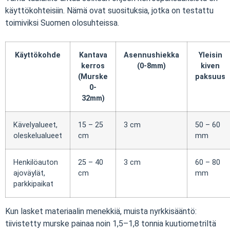
käyttökohteisiin. Nämä ovat suosituksia, jotka on testattu
toimiviksi Suomen olosuhteissa.
Käyttökohde
Kantava
Asennushiekka
Yleisin
kerros
(0-8mm)
kiven
(Murske
paksuus
0-
32mm)
Kävelyalueet,
15 – 25
3 cm
50 – 60
oleskelualueet
cm
mm
Henkilöauton
25 – 40
3 cm
60 – 80
ajoväylät,
cm
mm
parkkipaikat
Kun lasket materiaalin menekkiä, muista nyrkkisääntö:
tiivistetty murske painaa noin 1,5–1,8 tonnia kuutiometriltä