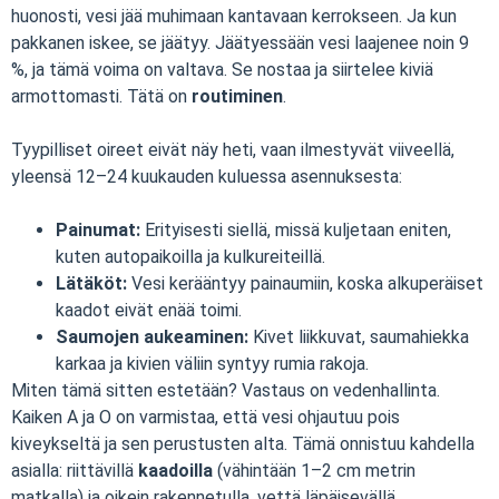
huonosti, vesi jää muhimaan kantavaan kerrokseen. Ja kun
pakkanen iskee, se jäätyy. Jäätyessään vesi laajenee noin 9
%, ja tämä voima on valtava. Se nostaa ja siirtelee kiviä
armottomasti. Tätä on
routiminen
.
Tyypilliset oireet eivät näy heti, vaan ilmestyvät viiveellä,
yleensä 12–24 kuukauden kuluessa asennuksesta:
Painumat:
Erityisesti siellä, missä kuljetaan eniten,
kuten autopaikoilla ja kulkureiteillä.
Lätäköt:
Vesi kerääntyy painaumiin, koska alkuperäiset
kaadot eivät enää toimi.
Saumojen aukeaminen:
Kivet liikkuvat, saumahiekka
karkaa ja kivien väliin syntyy rumia rakoja.
Miten tämä sitten estetään? Vastaus on vedenhallinta.
Kaiken A ja O on varmistaa, että vesi ohjautuu pois
kiveykseltä ja sen perustusten alta. Tämä onnistuu kahdella
asialla: riittävillä
kaadoilla
(vähintään 1–2 cm metrin
matkalla) ja oikein rakennetulla, vettä läpäisevällä