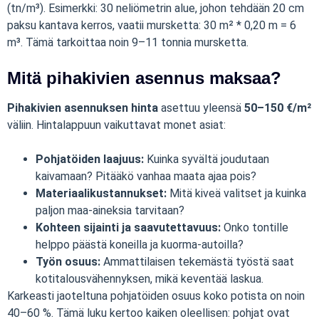
(tn/m³). Esimerkki: 30 neliömetrin alue, johon tehdään 20 cm
paksu kantava kerros, vaatii mursketta: 30 m² * 0,20 m = 6
m³. Tämä tarkoittaa noin 9–11 tonnia mursketta.
Mitä pihakivien asennus maksaa?
Pihakivien asennuksen hinta
asettuu yleensä
50–150 €/m²
väliin. Hintalappuun vaikuttavat monet asiat:
Pohjatöiden laajuus:
Kuinka syvältä joudutaan
kaivamaan? Pitääkö vanhaa maata ajaa pois?
Materiaalikustannukset:
Mitä kiveä valitset ja kuinka
paljon maa-aineksia tarvitaan?
Kohteen sijainti ja saavutettavuus:
Onko tontille
helppo päästä koneilla ja kuorma-autoilla?
Työn osuus:
Ammattilaisen tekemästä työstä saat
kotitalousvähennyksen, mikä keventää laskua.
Karkeasti jaoteltuna pohjatöiden osuus koko potista on noin
40–60 %. Tämä luku kertoo kaiken oleellisen: pohjat ovat