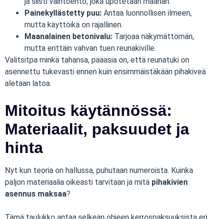
ja siisti vaihtoehto, joka upotetaan maahan.
Painekyllästetty puu:
Antaa luonnollisen ilmeen,
mutta käyttöikä on rajallinen.
Maanalainen betonivalu:
Tarjoaa näkymättömän,
mutta erittäin vahvan tuen reunakiville.
Valitsitpa minkä tahansa, pääasia on, että reunatuki on
asennettu tukevasti ennen kuin ensimmäistäkään pihakiveä
aletaan latoa.
Mitoitus käytännössä:
Materiaalit, paksuudet ja
hinta
Nyt kun teoria on hallussa, puhutaan numeroista. Kuinka
paljon materiaalia oikeasti tarvitaan ja mitä
pihakivien
asennus maksaa
?
Tämä taulukko antaa selkeän ohjeen kerrospaksuuksista eri