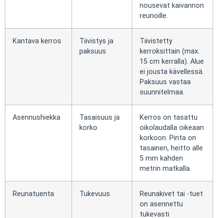
nousevat kaivannon
reunoille.
Kantava kerros
Tiivistys ja
Tiivistetty
paksuus
kerroksittain (max.
15 cm kerralla). Alue
ei jousta kävellessä.
Paksuus vastaa
suunnitelmaa.
Asennushiekka
Tasaisuus ja
Kerros on tasattu
korko
oikolaudalla oikeaan
korkoon. Pinta on
tasainen, heitto alle
5 mm kahden
metrin matkalla.
Reunatuenta
Tukevuus
Reunakivet tai -tuet
on asennettu
tukevasti