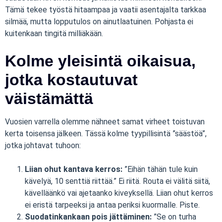
Tämä tekee työstä hitaampaa ja vaatii asentajalta tarkkaa
silmää, mutta lopputulos on ainutlaatuinen. Pohjasta ei
kuitenkaan tingitä milliäkään.
Kolme yleisintä oikaisua,
jotka kostautuvat
väistämättä
Vuosien varrella olemme nähneet samat virheet toistuvan
kerta toisensa jälkeen. Tässä kolme tyypillisintä ”säästöä”,
jotka johtavat tuhoon:
Liian ohut kantava kerros:
”Eihän tähän tule kuin
kävelyä, 10 senttiä riittää.” Ei riitä. Routa ei välitä siitä,
kävelläänkö vai ajetaanko kiveyksellä. Liian ohut kerros
ei eristä tarpeeksi ja antaa periksi kuormalle. Piste.
Suodatinkankaan pois jättäminen:
”Se on turha