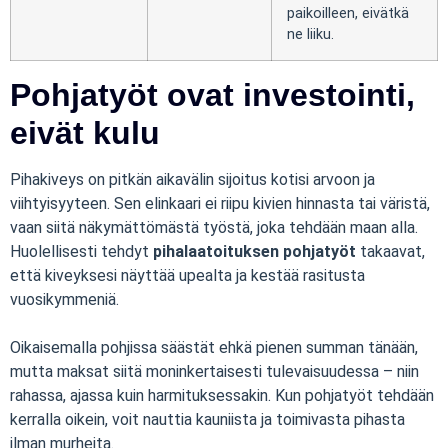
paikoilleen, eivätkä
ne liiku.
Pohjatyöt ovat investointi,
eivät kulu
Pihakiveys on pitkän aikavälin sijoitus kotisi arvoon ja
viihtyisyyteen. Sen elinkaari ei riipu kivien hinnasta tai väristä,
vaan siitä näkymättömästä työstä, joka tehdään maan alla.
Huolellisesti tehdyt
pihalaatoituksen pohjatyöt
takaavat,
että kiveyksesi näyttää upealta ja kestää rasitusta
vuosikymmeniä.
Oikaisemalla pohjissa säästät ehkä pienen summan tänään,
mutta maksat siitä moninkertaisesti tulevaisuudessa – niin
rahassa, ajassa kuin harmituksessakin. Kun pohjatyöt tehdään
kerralla oikein, voit nauttia kauniista ja toimivasta pihasta
ilman murheita.