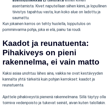
asennushiekkaa EI tiivistetä
ennen kivien
asentamista. Kivet naputellaan siihen kiinni, ja lopullinen
tiivistys tapahtuu vasta, kun koko alue on ladottu ja
saumattu.
Kun jokainen kerros on tehty huolella, lopputulos on
pomminvarma pohja, joka ei elä, painu tai roudi.
Kaadot ja reunatuenta:
Pihakiveys on pieni
rakennelma, ei vain matto
Kaksi asiaa unohtuu lähes aina, vaikka ne ovat kestävyyden
kannalta yhtä tärkeitä kuin pohjan kerrokset: kaadot ja
reunatuenta.
Ajattele pihakiveystä pienenä rakennelmana. Sillä täytyy olla
toimiva vedenpoisto ja tukevat seinät, aivan kuten talollakin.