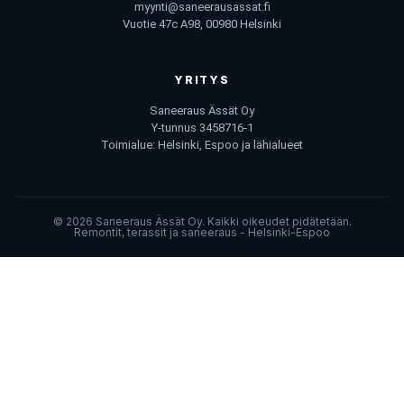
myynti@saneerausassat.fi
Vuotie 47c A98, 00980 Helsinki
YRITYS
Saneeraus Ässät Oy
Y-tunnus 3458716-1
Toimialue: Helsinki, Espoo ja lähialueet
© 2026 Saneeraus Ässät Oy. Kaikki oikeudet pidätetään.
Remontit, terassit ja saneeraus - Helsinki-Espoo