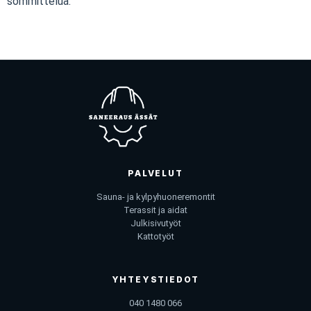
sommittelua.
PALVELUT
Sauna- ja kylpyhuoneremontit
Terassit ja aidat
Julkisivutyöt
Kattotyöt
YHTEYSTIEDOT
040 1480 066