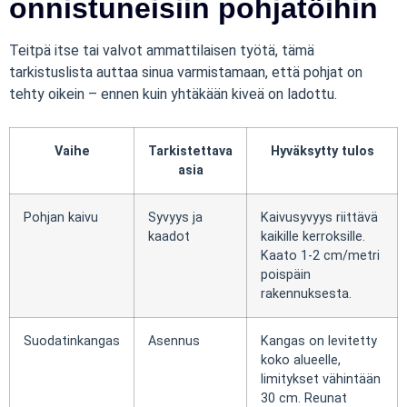
onnistuneisiin pohjatöihin
Teitpä itse tai valvot ammattilaisen työtä, tämä
tarkistuslista auttaa sinua varmistamaan, että pohjat on
tehty oikein – ennen kuin yhtäkään kiveä on ladottu.
Vaihe
Tarkistettava
Hyväksytty tulos
asia
Pohjan kaivu
Syvyys ja
Kaivusyvyys riittävä
kaadot
kaikille kerroksille.
Kaato 1-2 cm/metri
poispäin
rakennuksesta.
Suodatinkangas
Asennus
Kangas on levitetty
koko alueelle,
limitykset vähintään
30 cm. Reunat