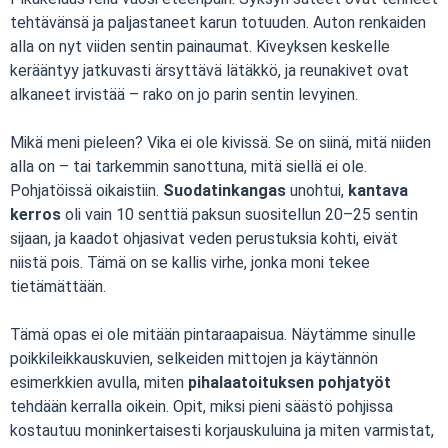
tehtävänsä ja paljastaneet karun totuuden. Auton renkaiden
alla on nyt viiden sentin painaumat. Kiveyksen keskelle
kerääntyy jatkuvasti ärsyttävä lätäkkö, ja reunakivet ovat
alkaneet irvistää – rako on jo parin sentin levyinen.
Mikä meni pieleen? Vika ei ole kivissä. Se on siinä, mitä niiden
alla on – tai tarkemmin sanottuna, mitä siellä ei ole.
Pohjatöissä oikaistiin.
Suodatinkangas
unohtui,
kantava
kerros
oli vain 10 senttiä paksun suositellun 20–25 sentin
sijaan, ja kaadot ohjasivat veden perustuksia kohti, eivät
niistä pois. Tämä on se kallis virhe, jonka moni tekee
tietämättään.
Tämä opas ei ole mitään pintaraapaisua. Näytämme sinulle
poikkileikkauskuvien, selkeiden mittojen ja käytännön
esimerkkien avulla, miten
pihalaatoituksen pohjatyöt
tehdään kerralla oikein. Opit, miksi pieni säästö pohjissa
kostautuu moninkertaisesti korjauskuluina ja miten varmistat,