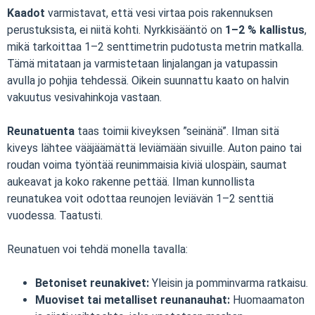
Kaadot
varmistavat, että vesi virtaa pois rakennuksen
perustuksista, ei niitä kohti. Nyrkkisääntö on
1–2 % kallistus
,
mikä tarkoittaa 1–2 senttimetrin pudotusta metrin matkalla.
Tämä mitataan ja varmistetaan linjalangan ja vatupassin
avulla jo pohjia tehdessä. Oikein suunnattu kaato on halvin
vakuutus vesivahinkoja vastaan.
Reunatuenta
taas toimii kiveyksen ”seinänä”. Ilman sitä
kiveys lähtee vääjäämättä leviämään sivuille. Auton paino tai
roudan voima työntää reunimmaisia kiviä ulospäin, saumat
aukeavat ja koko rakenne pettää. Ilman kunnollista
reunatukea voit odottaa reunojen leviävän 1–2 senttiä
vuodessa. Taatusti.
Reunatuen voi tehdä monella tavalla:
Betoniset reunakivet:
Yleisin ja pomminvarma ratkaisu.
Muoviset tai metalliset reunanauhat:
Huomaamaton