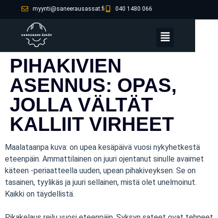
myynti@saneerausassat.fi
040 1480 066
PIHAKIVIEN
ASENNUS: OPAS,
JOLLA VÄLTÄT
KALLIIT VIRHEET
Maalataanpa kuva: on upea kesäpäivä vuosi nykyhetkestä
eteenpäin. Ammattilainen on juuri ojentanut sinulle avaimet
käteen -periaatteella uuden, upean pihakiveyksen. Se on
tasainen, tyylikäs ja juuri sellainen, mistä olet unelmoinut.
Kaikki on täydellistä.
Pikakelaus reilu vuosi eteenpäin. Syksyn sateet ovat tehneet