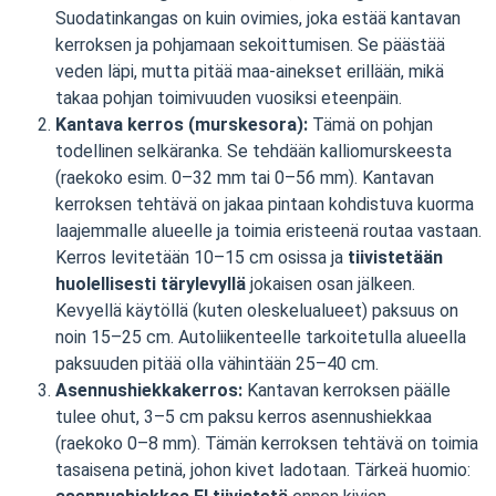
Suodatinkangas on kuin ovimies, joka estää kantavan
kerroksen ja pohjamaan sekoittumisen. Se päästää
veden läpi, mutta pitää maa-ainekset erillään, mikä
takaa pohjan toimivuuden vuosiksi eteenpäin.
Kantava kerros (murskesora):
Tämä on pohjan
todellinen selkäranka. Se tehdään kalliomurskeesta
(raekoko esim. 0–32 mm tai 0–56 mm). Kantavan
kerroksen tehtävä on jakaa pintaan kohdistuva kuorma
laajemmalle alueelle ja toimia eristeenä routaa vastaan.
Kerros levitetään 10–15 cm osissa ja
tiivistetään
huolellisesti tärylevyllä
jokaisen osan jälkeen.
Kevyellä käytöllä (kuten oleskelualueet) paksuus on
noin 15–25 cm. Autoliikenteelle tarkoitetulla alueella
paksuuden pitää olla vähintään 25–40 cm.
Asennushiekkakerros:
Kantavan kerroksen päälle
tulee ohut, 3–5 cm paksu kerros asennushiekkaa
(raekoko 0–8 mm). Tämän kerroksen tehtävä on toimia
tasaisena petinä, johon kivet ladotaan. Tärkeä huomio: