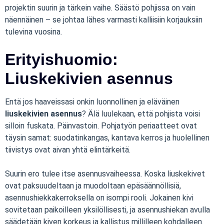
projektin suurin ja tärkein vaihe. Säästö pohjissa on vain
näennäinen – se johtaa lähes varmasti kalliisiin korjauksiin
tulevina vuosina.
Erityishuomio:
Liuskekivien asennus
Entä jos haaveissasi onkin luonnollinen ja eläväinen
liuskekivien asennus
? Älä luulekaan, että pohjista voisi
silloin fuskata. Päinvastoin. Pohjatyön periaatteet ovat
täysin samat: suodatinkangas, kantava kerros ja huolellinen
tiivistys ovat aivan yhtä elintärkeitä.
Suurin ero tulee itse asennusvaiheessa. Koska liuskekivet
ovat paksuudeltaan ja muodoltaan epäsäännöllisiä,
asennushiekkakerroksella on isompi rooli. Jokainen kivi
sovitetaan paikoilleen yksilöllisesti, ja asennushiekan avulla
säädetään kiven korkeus ja kallistus millilleen kohdalleen.